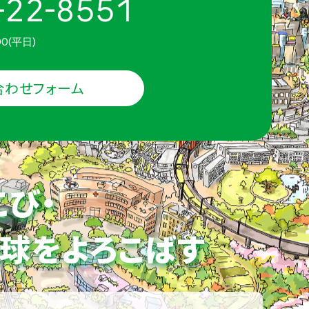
-22-8551
00(平日)
合わせフォーム
こび・
球をよろこばす