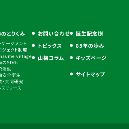
梅のとりくみ
お問い合わせ
誕生記念樹
ンゲージメント
トピックス
85年の歩み
ロジェクト制度
maume village
山梅コラム
キッズページ
梅のSDGs
SR活動
サイトマップ
働安全衛生
賛・共同研究
レスリリース