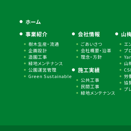
ホーム
事業紹介
会社情報
山
樹木生産・流通
ごあいさつ
エ
企画設計
会社概要・沿革
プ
造園工事
理念・方針
Ya
緑地メンテナンス
山
施工実績
公園運営管理
C
Green Sustainable
労
公共工事
協
民間工事
プ
緑地メンテナンス