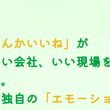
なんかいいね」
が
しい会社、いい現場
る。
梅独自の
「エモーシ