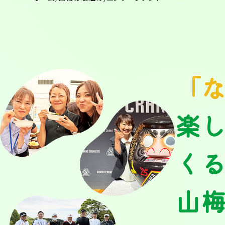
「
楽
く
山