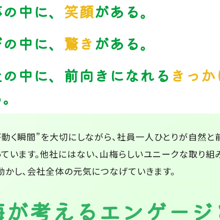
事の中に、
笑顔
がある。
びの中に、
驚き
がある。
社の中に、前向きになれる
きっか
る。
が動く瞬間”を大切にしながら、社員一人ひとりが自然と
っています。他社にはない、山梅らしいユニークな取り組
動かし、会社全体の元気につなげていきます。
梅が考える
エンゲージ