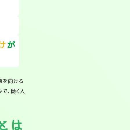
け
が
前を向ける
みで、働く人
とは