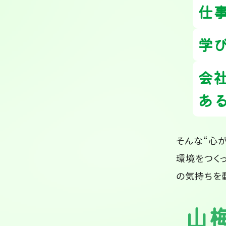
仕
学
会
あ
そんな“心
環境をつく
の気持ちを
山