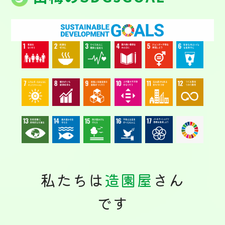
私たちは
造園屋
さん
です