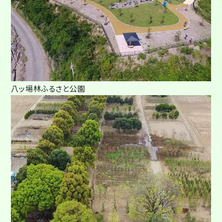
八ッ場林ふるさと公園