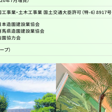
成20年7月増資）
工事業・土木工事業 国土交通大臣許可（特-6）8917号
日本造園建設業協会
群馬県造園建設業協会
造園協力会
ープ）