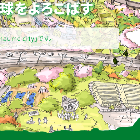
球をよろこばす
maume city」です。