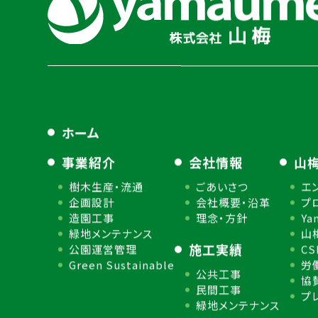
ホーム
事業紹介
会社情報
山
樹木生産・流通
ごあいさつ
エ
企画設計
会社概要・沿革
プ
造園工事
理念・方針
Ya
緑地メンテナンス
山
施工実績
公園運営管理
C
Green Sustainable
労
公共工事
協
民間工事
プ
緑地メンテナンス