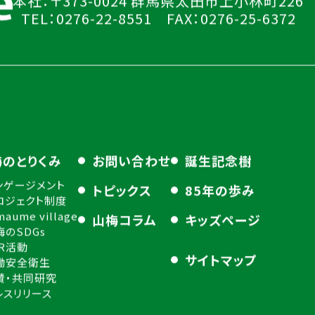
本社：〒373-0024 群馬県太田市上小林町226
TEL：0276-22-8551 FAX：0276-25-6372
梅のとりくみ
お問い合わせ
誕生記念樹
ンゲージメント
トピックス
85年の歩み
ロジェクト制度
maume village
山梅コラム
キッズページ
梅のSDGs
SR活動
サイトマップ
働安全衛生
賛・共同研究
レスリリース