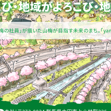
び・地域がよろこび・
地
山梅の社員」が描いた山梅が目指す未来のまち。
「ya