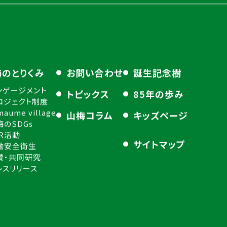
梅のとりくみ
お問い合わせ
誕生記念樹
ンゲージメント
トピックス
85年の歩み
ロジェクト制度
maume village
山梅コラム
キッズページ
梅のSDGs
SR活動
サイトマップ
働安全衛生
賛・共同研究
レスリリース