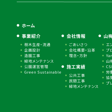
ホーム
事業紹介
会社情報
山
樹木生産・流通
ごあいさつ
エ
企画設計
会社概要・沿革
プ
造園工事
理念・方針
Ya
緑地メンテナンス
山
施工実績
公園運営管理
C
Green Sustainable
労
公共工事
協
民間工事
プ
緑地メンテナンス