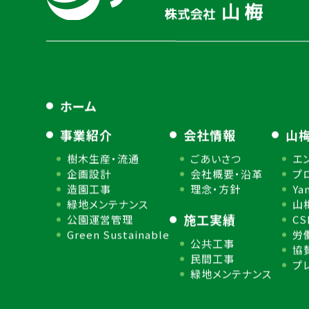
ホーム
事業紹介
会社情報
山
樹木生産・流通
ごあいさつ
エ
企画設計
会社概要・沿革
プ
造園工事
理念・方針
Ya
緑地メンテナンス
山
施工実績
公園運営管理
C
Green Sustainable
労
公共工事
協
民間工事
プ
緑地メンテナンス