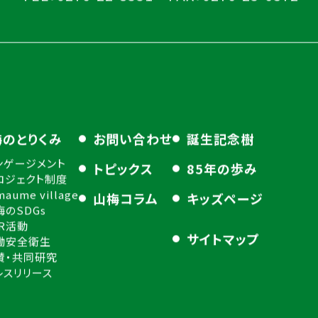
梅のとりくみ
お問い合わせ
誕生記念樹
ンゲージメント
トピックス
85年の歩み
ロジェクト制度
maume village
山梅コラム
キッズページ
梅のSDGs
SR活動
サイトマップ
働安全衛生
賛・共同研究
レスリリース