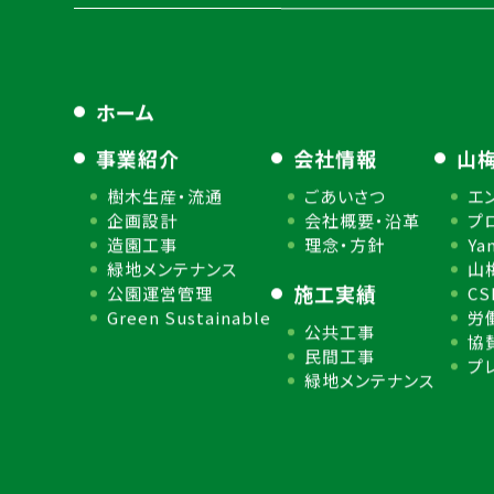
ホーム
事業紹介
会社情報
山
樹木生産・流通
ごあいさつ
エ
企画設計
会社概要・沿革
プ
造園工事
理念・方針
Ya
緑地メンテナンス
山
施工実績
公園運営管理
C
Green Sustainable
労
公共工事
協
民間工事
プ
緑地メンテナンス