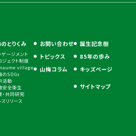
梅のとりくみ
お問い合わせ
誕生記念樹
ンゲージメント
トピックス
85年の歩み
ロジェクト制度
maume village
山梅コラム
キッズページ
梅のSDGs
SR活動
サイトマップ
働安全衛生
賛・共同研究
レスリリース