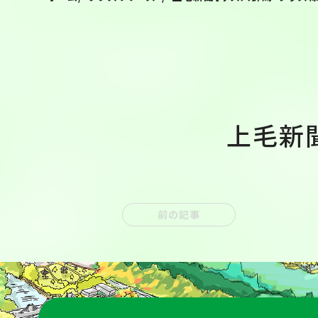
上毛新
前の記事